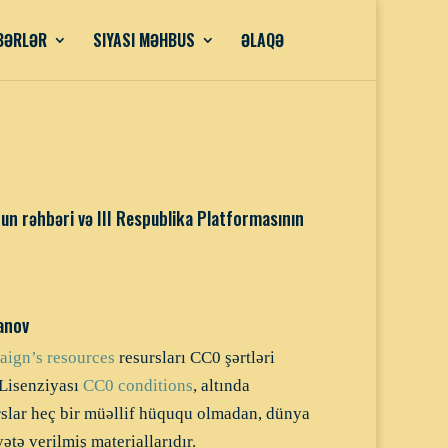
BƏRLƏR
SIYASI MƏHBUS
ƏLAQƏ
n rəhbəri və III Respublika Platformasının
anov
ign’s resources
resursları CC0 şərtləri
Lisenziyası
CC0 conditions
, altında
urslar heç bir müəllif hüququ olmadan, dünya
tə verilmiş materiallarıdır.