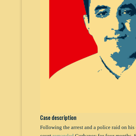
Case description
Following the arrest and a police raid on his
court
remanded
Gurbanov for four months. Si