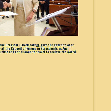
Anne Brasseur (Luxembourg), gave the award to Anar
at the Council of Europe in Strasbourb, as Anar
 time and not allowed to travel to recieve the award.