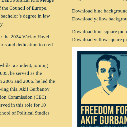
e Baku Political Knowledge
f the Council of Europe.
Download blue background 
bachelor’s degree in law
Download yellow backgroun
y.
Download blue square pictu
r the 2024 Václav Havel
Download yellow square pi
rts and dedication to civil
whilst a student, joining
005, he served as the
in 2005 and 2006, he led the
owing this, Akif Gurbanov
ction Commission (CEC)
ved in this role for 10
chool of Political Studies