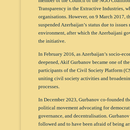
member of the Council of the NGO Coalition
Transparency in the Extractive Industries, 
organisations. However, on 9 March 2017, t
suspended Azerbaijan’s status due to issues r
environment, after which the Azerbaijani g
the initiative.
In February 2016, as Azerbaijan’s socio-econ
deepened, Akif Gurbanov became one of the
participants of the Civil Society Platform (CS
uniting civil society activities and broadeni
processes.
In December 2023, Gurbanov co-founded the 
political movement advocating for democrati
governance, and decentralisation. Gurbanov
followed and to have been afraid of being arr