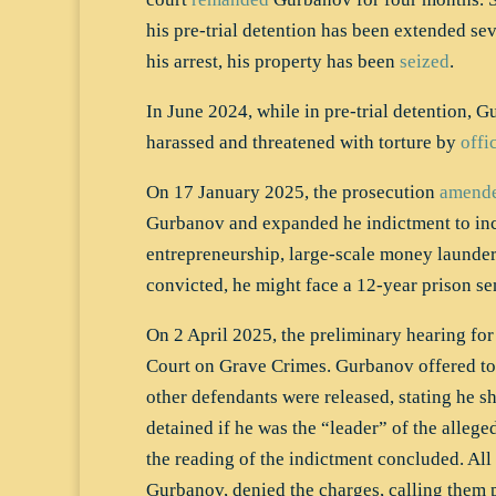
his pre-trial detention has been extended sev
his arrest, his property has been
seized
.
In June 2024, while in pre-trial detention, 
harassed and threatened with torture by
offi
On 17 January 2025, the prosecution
amend
Gurbanov and expanded he indictment to inc
entrepreneurship, large-scale money launderi
convicted, he might face a 12-year prison se
On 2 April 2025, the preliminary hearing for 
Court on Grave Crimes. Gurbanov offered to 
other defendants were released, stating he s
detained if he was the “leader” of the allege
the reading of the indictment concluded. All
Gurbanov, denied the charges, calling them p