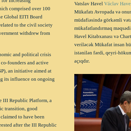
 for Increasing
Vatslav Havel
Václav Have
which comprised over 100
Mükafatı Avropada və onun
he Global EITI Board
müdafiəsində görkəmli vətə
elated to the civil society
mükafatlandırmaq məqsədi d
overnment withdrew from
Havel Kitabxanası və Chart
veriləcək Mükafat insan hü
istənilən fərdi, qeyri-höku
omic and political crisis
açıqdır.
 co-founders and active
P), an initiative aimed at
ng its influence on ongoing
III Republic Platform, a
c transition, good
 claimed to have been
ested after the III Republic