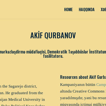
HOME
HAQQINDA
XƏ
AKİF QURBANOV
mərkəzləşdirmə müdafiəçisi, Demokratik Təşəbbüslər İnstitutunu
fasilitatoru.
Resources about Akif Gurb
Kampaniyanın bütün
Campa
the Sagarejo district,
altında Creative Commons 
jan. He graduated from the
yaradılmışdır, yəni bu res
aijan Medical University in
miqyasında ictimai mülkiyyə