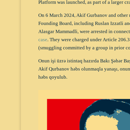
Platform was launched, as part of a larger cr
On 6 March 2024, Akif Gurbanov and other 
Founding Board, including Ruslan Izzatli 
Alasgar Mammadli, were arrested in connecti
case
. They were charged under Article 206.3
(smuggling committed by a group in prior co
Onun işi üzrə istintaq hazırda Bakı Şəhər Baş
Akif Qurbanov həbs olunmaqla yanaşı, onun 
həbs qoyulub.