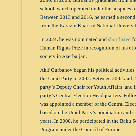
2006. In 2008, Gurbanov graduated from th
school, which operated under the auspices o
Between 2013 and 2016, he earned a second 
from the Karazin Kharkiv National Universit
In 2024, he was nominated and
shortlisted
fo
Human Rights Prize in recognition of his effo
society in Azerbaijan.
Akif Gurbanov began his political activities 
the Umid Party in 2002. Between 2002 and 2
party’s Deputy Chair for Youth Affairs, and 
party’s Central Election Headquarters. Foll
was appointed a member of the Central Ele
based on the Umid Party’s nomination and ser
years. In 2008, he participated in the Baku S
Program under the Council of Europe.