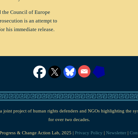
d the Council of Europe
osecution is an attempt to
for his immediate release.
 joint project of human rights defenders and NGOs highlighting the syst
for over two decades.
Progress & Change Action Lab, 2025 |
Privacy Policy
|
Newsletter
|
Cont