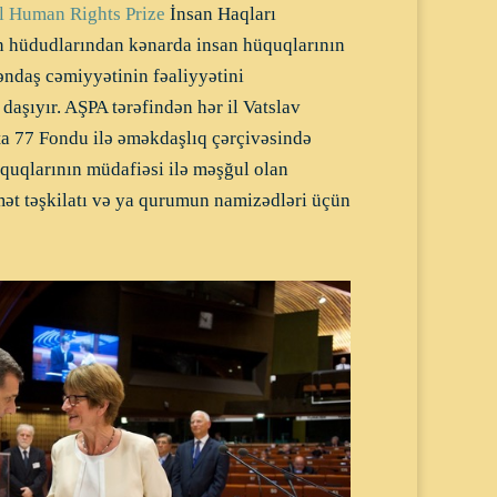
l Human Rights Prize
İnsan Haqları
 hüdudlarından kənarda insan hüquqlarının
ndaş cəmiyyətinin fəaliyyətini
aşıyır. AŞPA tərəfindən hər il Vatslav
a 77 Fondu ilə əməkdaşlıq çərçivəsində
quqlarının müdafiəsi ilə məşğul olan
mət təşkilatı və ya qurumun namizədləri üçün