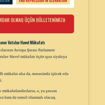
RDAR OLMAQ ÜÇÜN BÜLLETENİMİZƏ
ının Vatslav Havel Mükafatı
slarının Avropa Şurası Parlament
tslav Havel mükafatı üçün qısa siyahıya
.
i mükafat alsa da, mərasimdə iştirak edə
i.
 mükafatlandırılarsa, o, ya şəxsən
və həm də təmsil olunmalı olacaq.