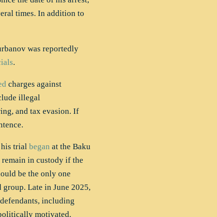
eral times. In addition to
Gurbanov was reportedly
cials
.
ed
charges against
lude illegal
ng, and tax evasion. If
ntence.
his trial
began
at the Baku
remain in custody if the
hould be the only one
d group. Late in June 2025,
 defendants, including
olitically motivated.