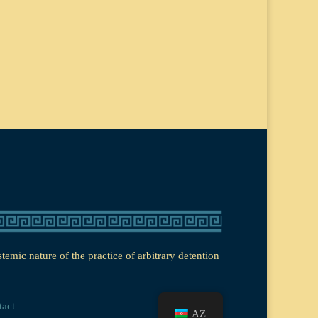
emic nature of the practice of arbitrary detention
act
AZ