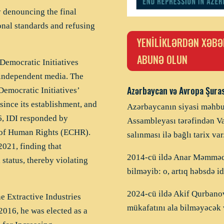
y denouncing the final
ional standards and refusing
YENİLİKLƏRDƏN XƏBƏ
ABUNƏ OLUN
Democratic Initiatives
 independent media. The
Azərbaycan və Avropa Şuras
 Democratic Initiatives’
 since its establishment, and
Azərbaycanın siyasi məhbu
6, IDI responded by
Assambleyası tərəfindən Va
t of Human Rights (ECHR).
salınması ilə bağlı tarix var
2021, finding that
2014-cü ildə Anar Məmmədl
 status, thereby violating
bilməyib: o, artıq həbsdə id
2024-cü ildə Akif Qurbanov
he Extractive Industries
mükafatını ala bilməyəcək 
2016, he was elected as a