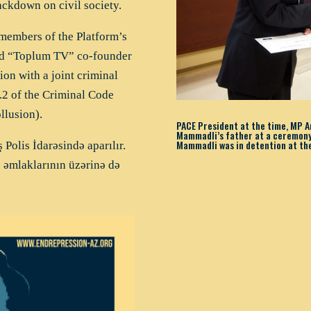
ackdown on civil society.
members of the Platform’s
and “Toplum TV” co-founder
on with a joint criminal
.2 of the Criminal Code
llusion).
PACE President at the time, MP 
Mammadli’s father at a ceremony 
Mammadli was in detention at the
 Polis İdarəsində aparılır.
əmlaklarının üzərinə də